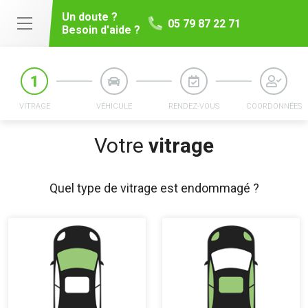
Un doute ?
05 79 87 22 71
Besoin d'aide ?
VITRAGE
VÉHICULE
RENDEZ-VOUS
COORDONNÉES
Votre
vitrage
Quel type de vitrage est endommagé ?